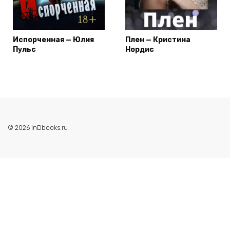
Испорченная — Юлия
Плен — Кристина
Пульс
Нордис
© 2026 inDbooks.ru