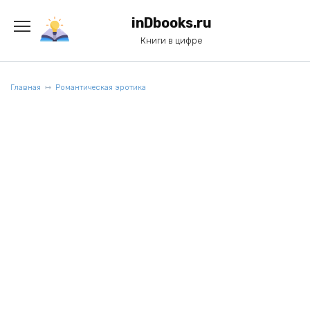
Перейти
к
inDbooks.ru
содержанию
Книги в цифре
Главная
Романтическая эротика