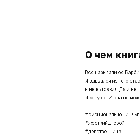
О чем книг
Все называли ее Барби.
Я вырвался из того ста
и не вытравил. Да и не 
Я хочу её. И она не мож
#эмоционально_и_чув
#жесткий_герой
#девственница