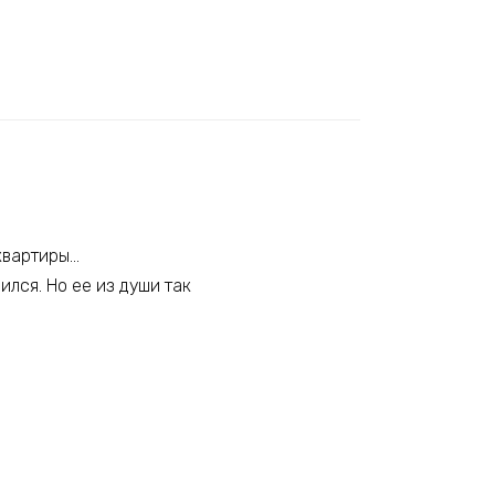
 квартиры…
ился. Но ее из души так