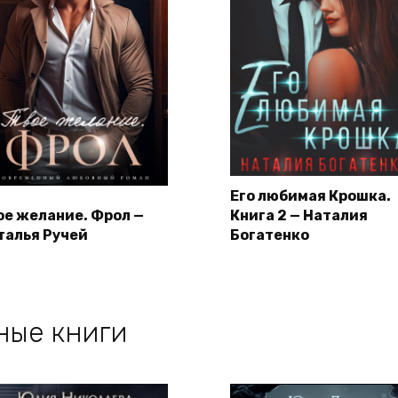
Его любимая Крошка.
ое желание. Фрол —
Книга 2 — Наталия
талья Ручей
Богатенко
ные книги