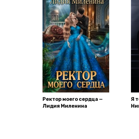
Ректор моего сердца —
Я 
Лидия Миленина
Ни