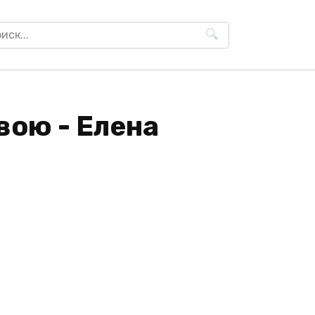
h
вою - Елена