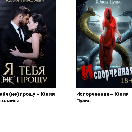
тебя (не) прощу — Юлия
Испорченная — Юлия
колаева
Пульс