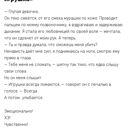
— Глупая девочка…
Он тихо смеётся, от его смеха мурашки по коже. Проводит
пальцем по моему позвоночнику, я вздрагиваю и задерживаю
дыхание. Я стала его любовницей по своей воле — мечтала,
что он сдохнет от моих рук. А теперь…
— Ты и правда думала, что сможешь меня убить?
Ненависть даёт мне сил, я поднимаюсь на ноги, смотрю ему
прямо в глаза.
— Тебе меня не сломать, — шепчу так тихо, что едва слышу
свои слова.
Но он меня слышит.
— Игрушки всегда ломаются, — говорит он с печалью в
голосе. — Всегда.
А потом…улыбается.
Эмоционально!
ХЭ!
Чувственно!