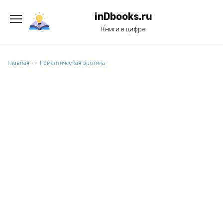
Перейти
к
inDbooks.ru
содержанию
Книги в цифре
Главная
Романтическая эротика