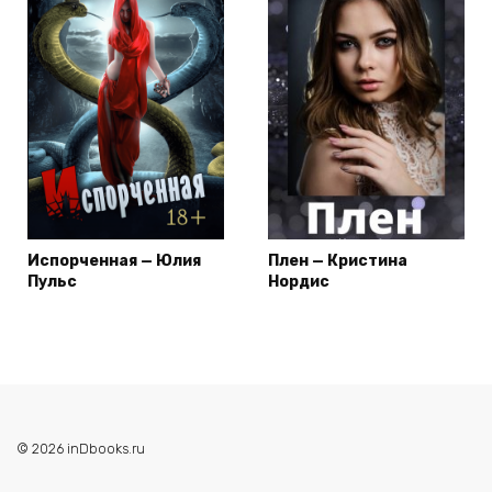
Испорченная — Юлия
Плен — Кристина
Пульс
Нордис
© 2026 inDbooks.ru