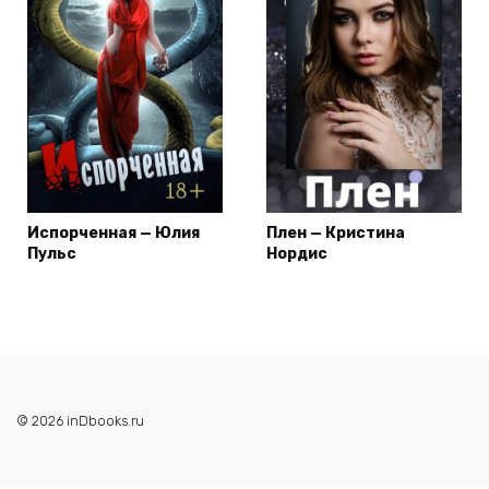
Испорченная — Юлия
Плен — Кристина
Пульс
Нордис
© 2026 inDbooks.ru