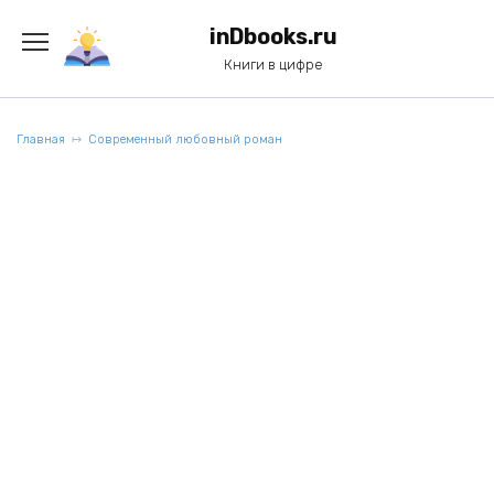
Перейти
к
inDbooks.ru
содержанию
Книги в цифре
Главная
Современный любовный роман