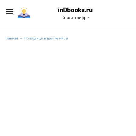
Перейти
к
inDbooks.ru
содержанию
Книги в цифре
Главная
Попаданцы в другие миры