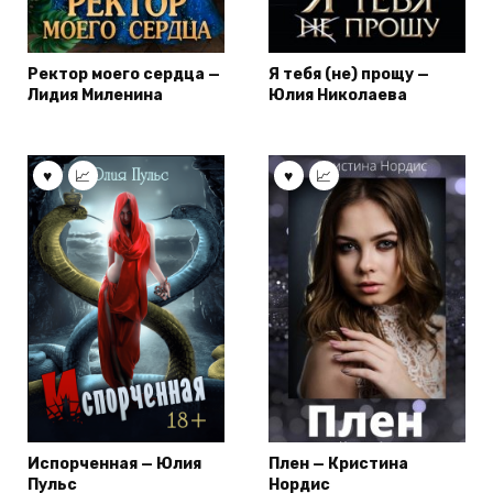
Ректор моего сердца —
Я тебя (не) прощу —
Лидия Миленина
Юлия Николаева
Испорченная — Юлия
Плен — Кристина
Пульс
Нордис