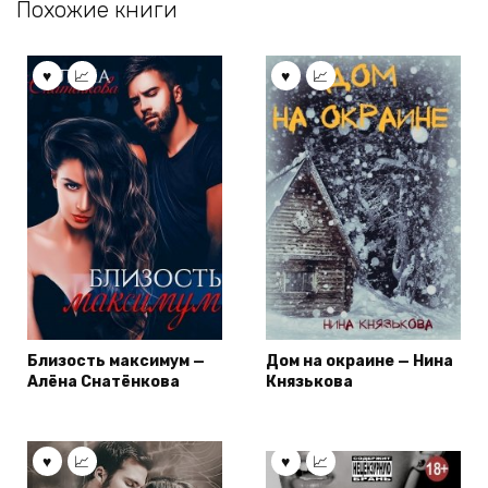
Похожие книги
Близость максимум —
Дом на окраине — Нина
Алёна Снатёнкова
Князькова