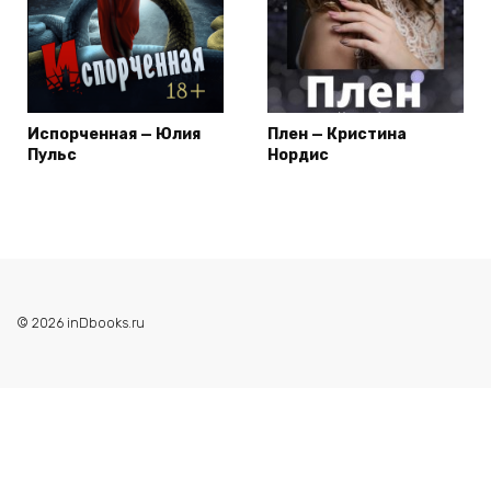
Испорченная — Юлия
Плен — Кристина
Пульс
Нордис
© 2026 inDbooks.ru