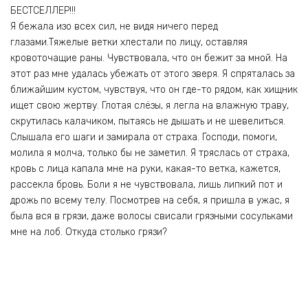
БЕСТСЕЛЛЕР!!!
Я бежала изо всех сил, не видя ничего перед
глазами.Тяжелые ветки хлестали по лицу, оставляя
кровоточащие раны. Чувствовала, что он бежит за мной. На
этот раз мне удалась убежать от этого зверя. Я спряталась за
ближайшим кустом, чувствуя, что он где-то рядом, как хищник
ищет свою жертву. Глотая слёзы, я легла на влажную траву,
скрутилась калачиком, пытаясь не дышать и не шевелиться.
Слышала его шаги и замирала от страха. Господи, помоги,
молила я молча, только бы не заметил. Я тряслась от страха,
кровь с лица капала мне на руки, какая-то ветка, кажется,
рассекла бровь. Боли я не чувствовала, лишь липкий пот и
дрожь по всему телу. Посмотрев на себя, я пришла в ужас, я
была вся в грязи, даже волосы свисали грязными сосульками
мне на лоб. Откуда столько грязи?