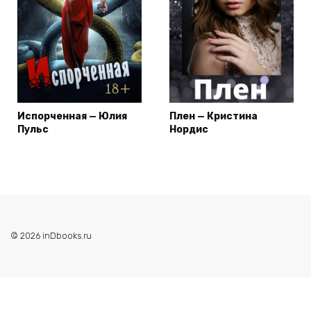
Испорченная — Юлия
Плен — Кристина
Пульс
Нордис
© 2026 inDbooks.ru