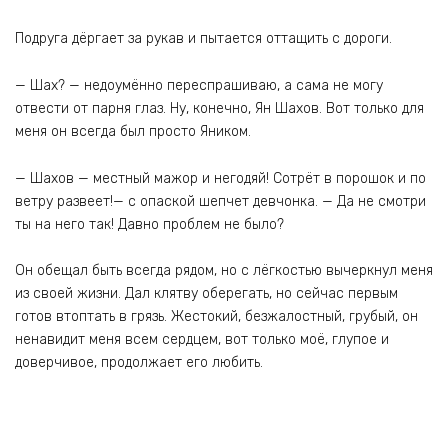
Подруга дёргает за рукав и пытается оттащить с дороги.
— Шах? — недоумённо переспрашиваю, а сама не могу
отвести от парня глаз. Ну, конечно, Ян Шахов. Вот только для
меня он всегда был просто Яником.
— Шахов — местный мажор и негодяй! Сотрёт в порошок и по
ветру развеет!— с опаской шепчет девчонка. — Да не смотри
ты на него так! Давно проблем не было?
Он обещал быть всегда рядом, но с лёгкостью вычеркнул меня
из своей жизни. Дал клятву оберегать, но сейчас первым
готов втоптать в грязь. Жестокий, безжалостный, грубый, он
ненавидит меня всем сердцем, вот только моё, глупое и
доверчивое, продолжает его любить.