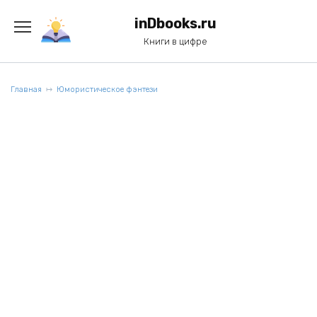
Перейти
к
inDbooks.ru
содержанию
Книги в цифре
Главная
Юмористическое фэнтези