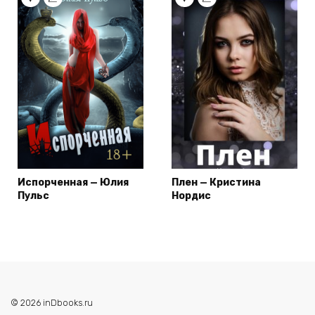
Испорченная — Юлия
Плен — Кристина
Пульс
Нордис
© 2026 inDbooks.ru