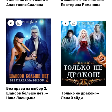
Холостяк со стажем —
Алави его светлости —
Анастасия Сиалана
Екатерина Романова
Без права на выбор 2.
Шансов больше нет. —
Только не дракон! —
Ника Лисицына
Лена Хейди