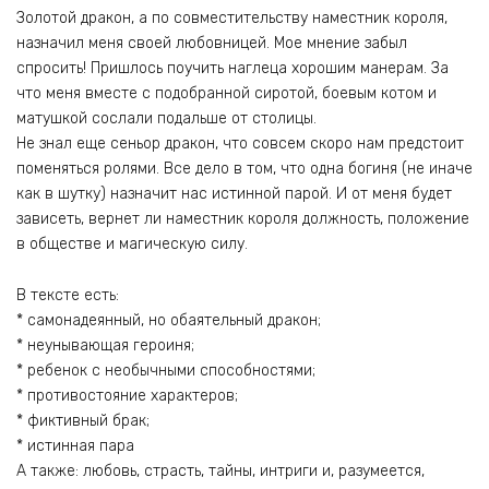
Золотой дракон, а по совместительству наместник короля,
назначил меня своей любовницей. Мое мнение забыл
спросить! Пришлось поучить наглеца хорошим манерам. За
что меня вместе с подобранной сиротой, боевым котом и
матушкой сослали подальше от столицы.
Не знал еще сеньор дракон, что совсем скоро нам предстоит
поменяться ролями. Все дело в том, что одна богиня (не иначе
как в шутку) назначит нас истинной парой. И от меня будет
зависеть, вернет ли наместник короля должность, положение
в обществе и магическую силу.
В тексте есть:
* самонадеянный, но обаятельный дракон;
* неунывающая героиня;
* ребенок с необычными способностями;
* противостояние характеров;
* фиктивный брак;
* истинная пара
А также: любовь, страсть, тайны, интриги и, разумеется,