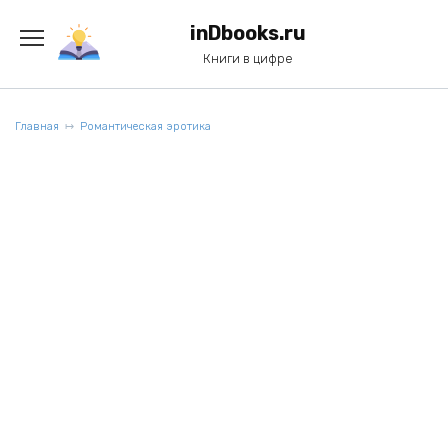
Перейти
к
inDbooks.ru
содержанию
Книги в цифре
Главная
Романтическая эротика