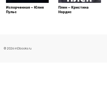
Испорченная — Юлия
Плен — Кристина
Пульс
Нордис
© 2026 inDbooks.ru