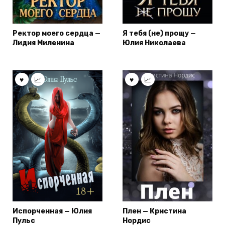
Ректор моего сердца —
Я тебя (не) прощу —
Лидия Миленина
Юлия Николаева
Испорченная — Юлия
Плен — Кристина
Пульс
Нордис