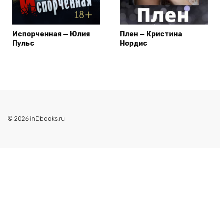
Испорченная — Юлия
Плен — Кристина
Пульс
Нордис
© 2026 inDbooks.ru