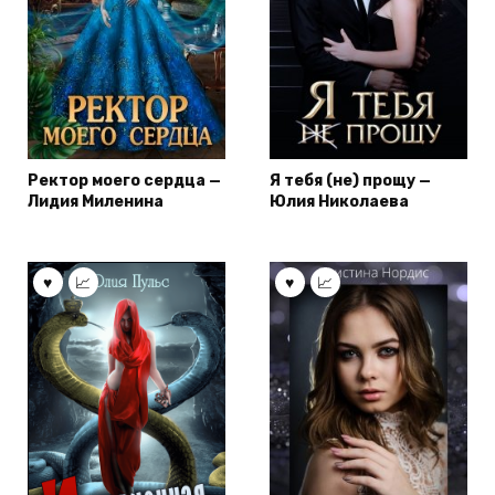
Ректор моего сердца —
Я тебя (не) прощу —
Лидия Миленина
Юлия Николаева