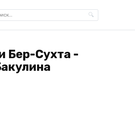
h
 Бер-Сухта -
Бакулина