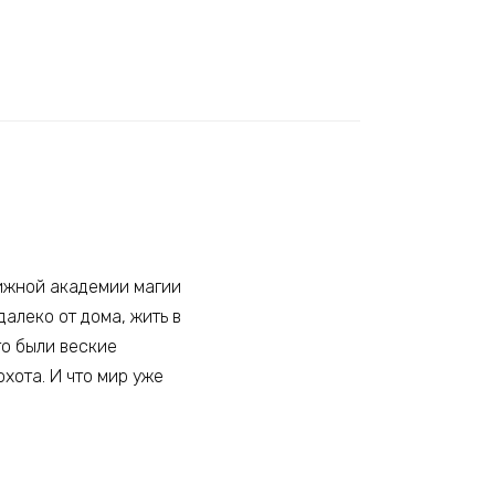
тижной академии магии
далеко от дома, жить в
то были веские
охота. И что мир уже