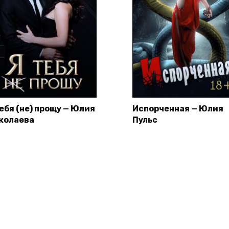
тебя (не) прощу — Юлия
Испорченная — Юлия
колаева
Пульс