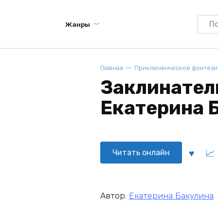
Searc
Жанры
for:
Главная
Приключенческое фэнтези
Заклинатели
Екатерина 
Читать онлайн
Автор:
Екатерина Бакулина