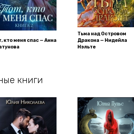
Тьма над Островом
, кто меня спас — Анна
Дракона — Нидейла
атунова
Нэльте
ные книги