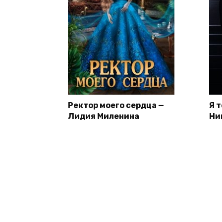
Ректор моего сердца —
Я 
Лидия Миленина
Ни