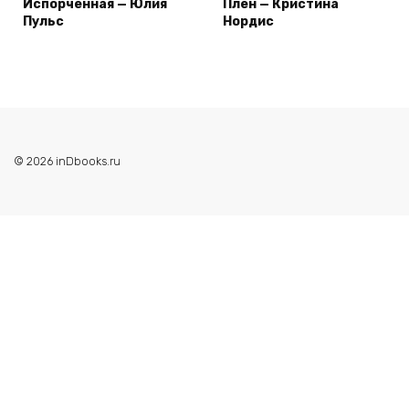
Испорченная — Юлия
Плен — Кристина
Пульс
Нордис
© 2026 inDbooks.ru