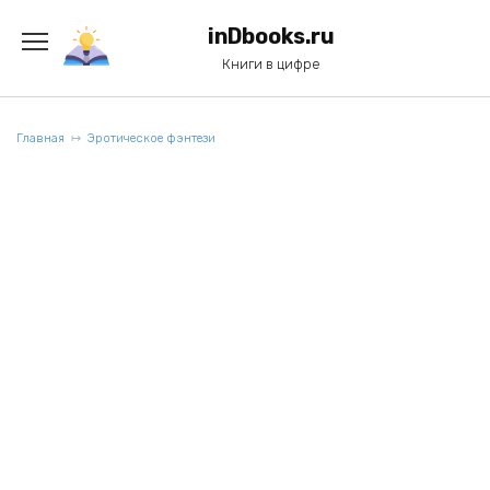
Перейти
к
inDbooks.ru
содержанию
Книги в цифре
Главная
Эротическое фэнтези