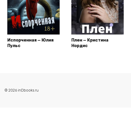
Испорченная — Юлия
Плен — Кристина
Пульс
Нордис
© 2026 inDbooks.ru