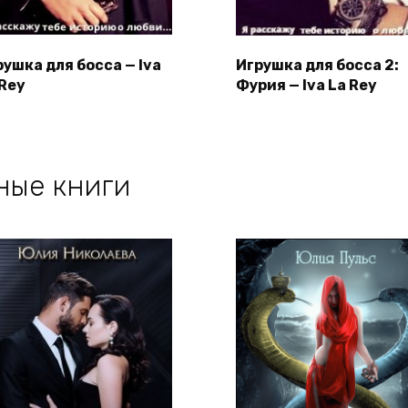
рушка для босса — Iva
Игрушка для босса 2:
 Rey
Фурия — Iva La Rey
ные книги