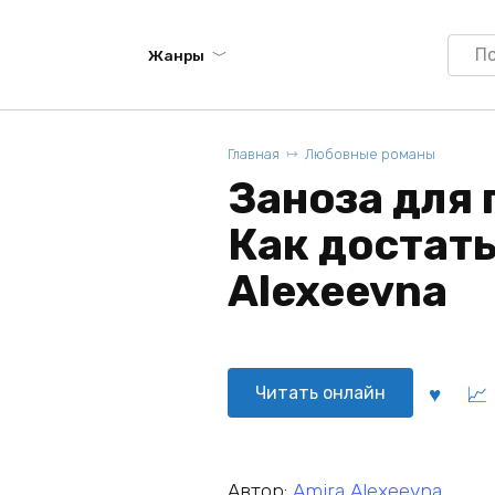
Searc
Жанры
for:
Главная
Любовные романы
Заноза для
Как достать
Alexeevna
Читать онлайн
Автор:
Amira Alexeevna