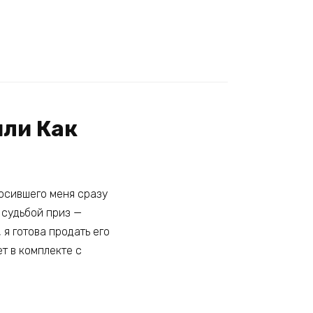
или Как
росившего меня сразу
 судьбой приз —
 я готова продать его
ет в комплекте с