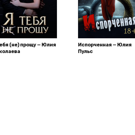
тебя (не) прощу — Юлия
Испорченная — Юлия
колаева
Пульс