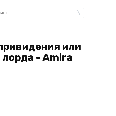
h
 привидения или
 лорда - Amira