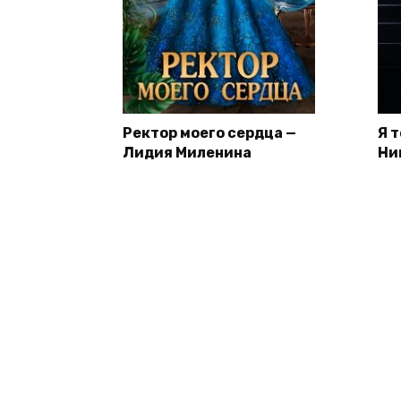
Ректор моего сердца —
Я 
Лидия Миленина
Ни