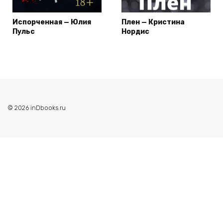
Испорченная — Юлия
Плен — Кристина
Пульс
Нордис
© 2026 inDbooks.ru