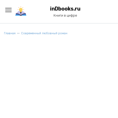
Перейти
к
inDbooks.ru
содержанию
Книги в цифре
Главная
Современный любовный роман