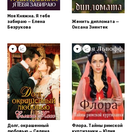
Моя Княжна. Я тебя
забираю — Елена
Женить дипломата —
Безрукова
Оксана Зиентек
Долг, окрашенный
Флора. Тайны римской
любовью — Селена
куртизанки — Юлия