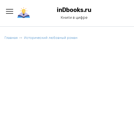
Перейти
к
inDbooks.ru
содержанию
Книги в цифре
Главная
Исторический любовный роман