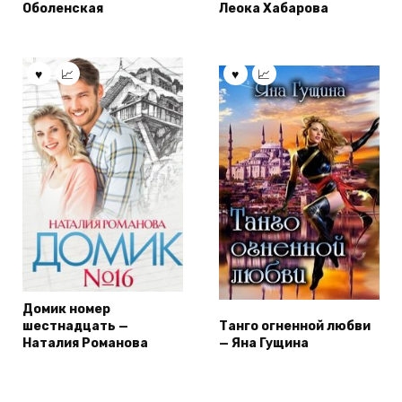
Оболенская
Леока Хабарова
Домик номер
шестнадцать —
Танго огненной любви
Наталия Романова
— Яна Гущина