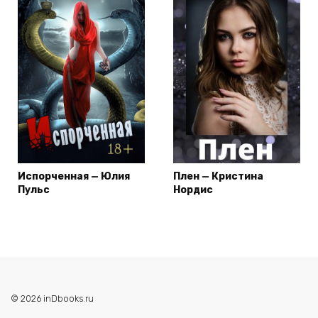
Испорченная — Юлия
Плен — Кристина
Пульс
Нордис
© 2026 inDbooks.ru