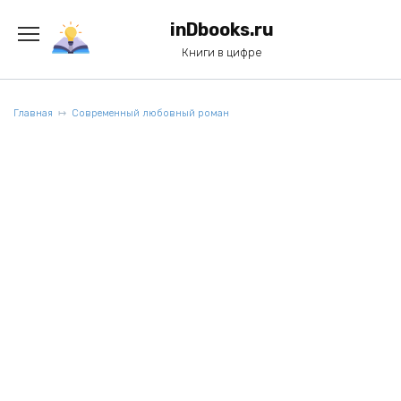
Перейти
к
inDbooks.ru
содержанию
Книги в цифре
Главная
Современный любовный роман