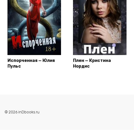
Испорченная — Юлия
Плен — Кристина
Пульс
Нордис
© 2026 inDbooks.ru