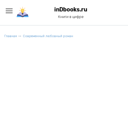
Перейти
к
inDbooks.ru
содержанию
Книги в цифре
Главная
Современный любовный роман