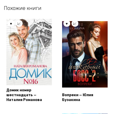
Похожие книги
Домик номер
шестнадцать —
Вопреки — Юлия
Наталия Романова
Бузакина