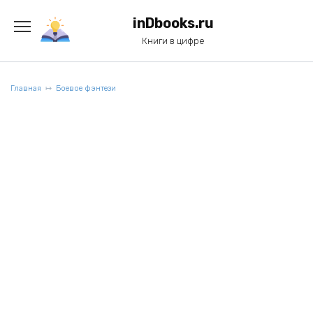
Перейти
к
inDbooks.ru
содержанию
Книги в цифре
Главная
Боевое фэнтези