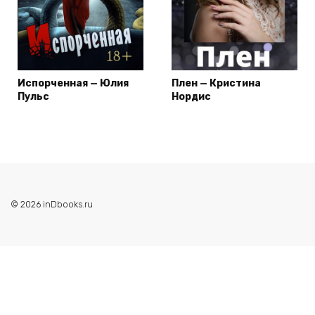
Испорченная — Юлия
Плен — Кристина
Пульс
Нордис
© 2026 inDbooks.ru