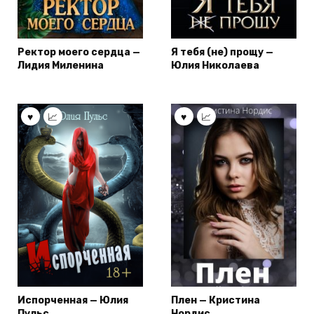
Ректор моего сердца —
Я тебя (не) прощу —
Лидия Миленина
Юлия Николаева
Испорченная — Юлия
Плен — Кристина
Пульс
Нордис