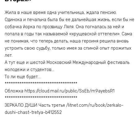
Жила в наше время одна учительница, ждала пенсию.
Одинока и печальна была бы ее дальнейшая жизнь, если бы не
собачка йорка по прозвищу Ляля. Она погналась за ней и
попала в годы так называемой «хрущевской оттепели». Сама
не понимая, что теперь делать, наша героиня решила вновь
устроить свою судьбу, только имея за спиной опыт прожитых
лет.
А тут еще и шестой Московский Международный фестиваль
молодежи и студентов…
То ли еще будет…
***************************************
Обложка https://cloud.mail.ru/public/SsEb/m9ayebsR1
***************************************
ЗЕРКАЛО ДУШИ Часть третья /litnet.com/ru/book/zerkalo-
dushi-chast-tretya-b412552