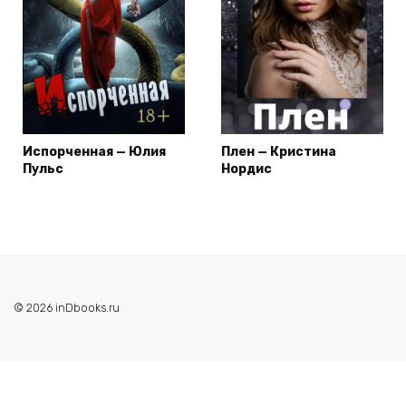
Испорченная — Юлия
Плен — Кристина
Пульс
Нордис
© 2026 inDbooks.ru