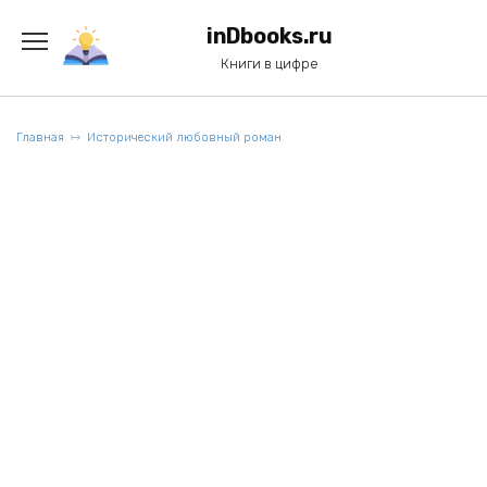
Перейти
к
inDbooks.ru
содержанию
Книги в цифре
Главная
Исторический любовный роман