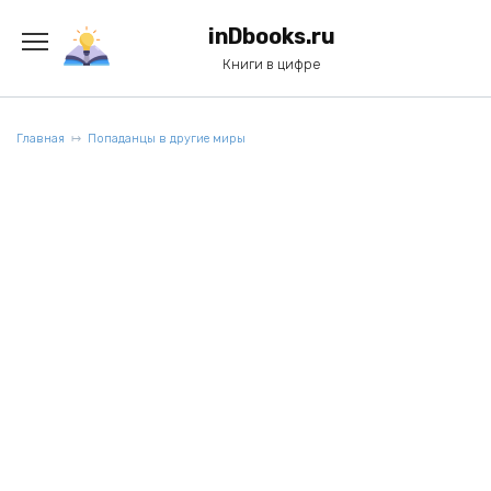
Перейти
к
inDbooks.ru
содержанию
Книги в цифре
Главная
Попаданцы в другие миры