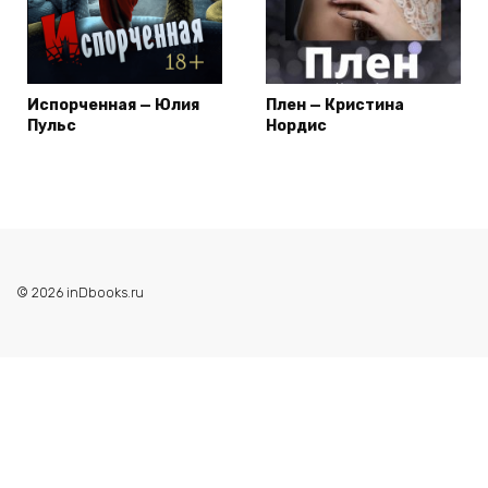
Испорченная — Юлия
Плен — Кристина
Пульс
Нордис
© 2026 inDbooks.ru