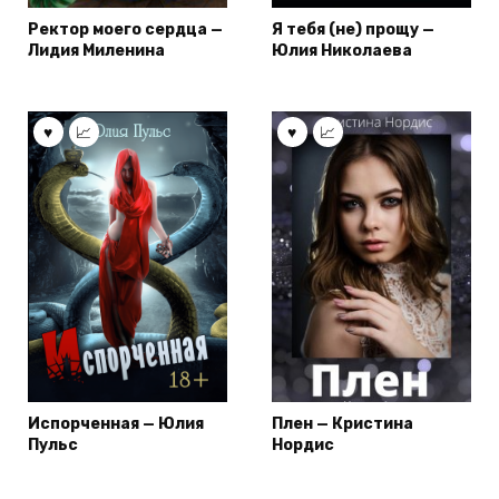
Ректор моего сердца —
Я тебя (не) прощу —
Лидия Миленина
Юлия Николаева
Испорченная — Юлия
Плен — Кристина
Пульс
Нордис