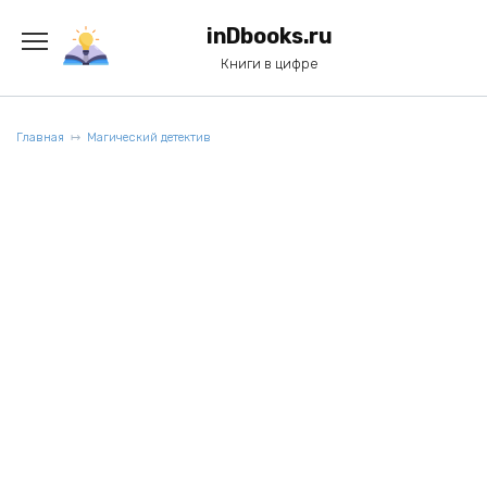
Перейти
к
inDbooks.ru
содержанию
Книги в цифре
Главная
Магический детектив