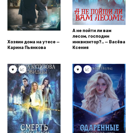
А не пойти ли вам
лесом, господин
Хозяин дома на утесе —
инквизитор?.. — Васёва
Карина Пьянкова
Ксения