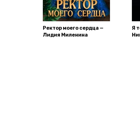
Ректор моего сердца —
Я 
Лидия Миленина
Ни