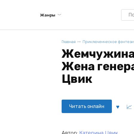
Searc
Жанры
for:
Главная
Приключенческое фэнтези
Жемчужина 
Жена генера
Цвик
Читать онлайн
Автор:
Катерина Цвик