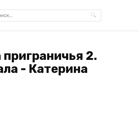
h
приграничья 2.
ла - Катерина