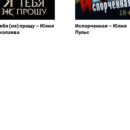
тебя (не) прощу — Юлия
Испорченная — Юлия
колаева
Пульс