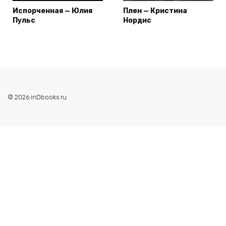
Испорченная — Юлия
Плен — Кристина
Пульс
Нордис
© 2026 inDbooks.ru