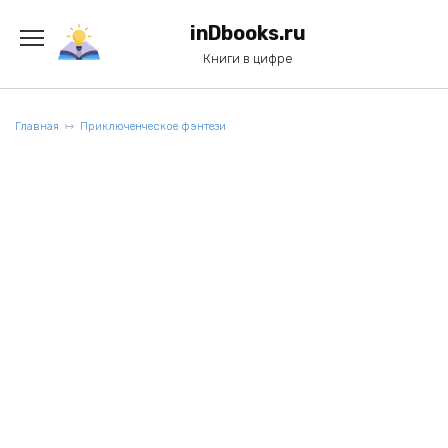
Перейти
к
inDbooks.ru
содержанию
Книги в цифре
Главная
Приключенческое фэнтези