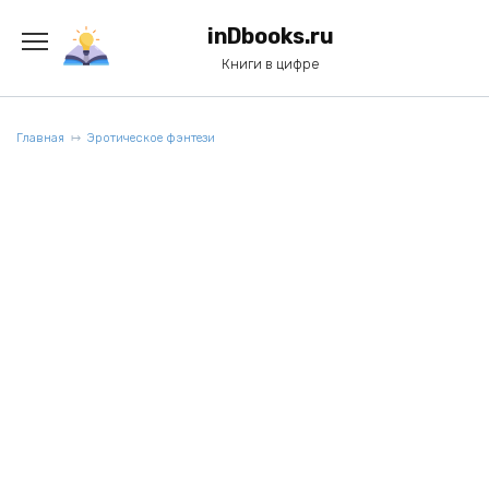
Перейти
к
inDbooks.ru
содержанию
Книги в цифре
Главная
Эротическое фэнтези