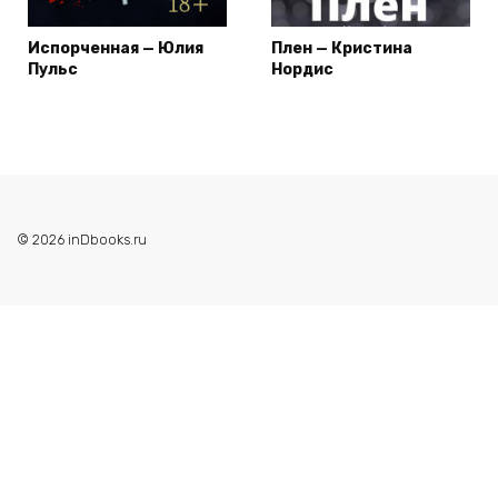
Испорченная — Юлия
Плен — Кристина
Пульс
Нордис
© 2026 inDbooks.ru