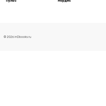
Пульс
Нордис
© 2026 inDbooks.ru