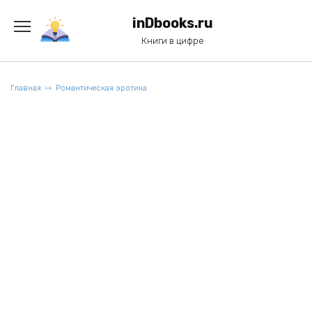
Перейти
к
inDbooks.ru
содержанию
Книги в цифре
Главная
Романтическая эротика