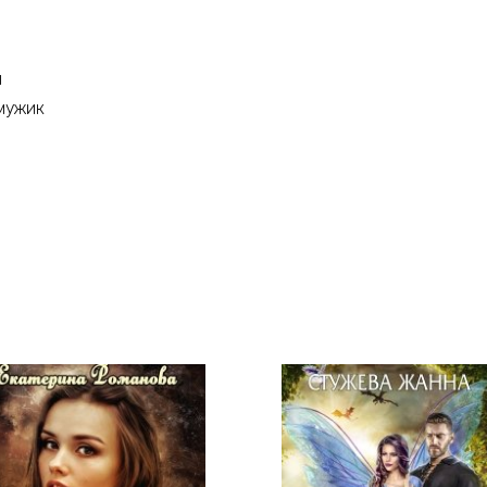
я
мужик