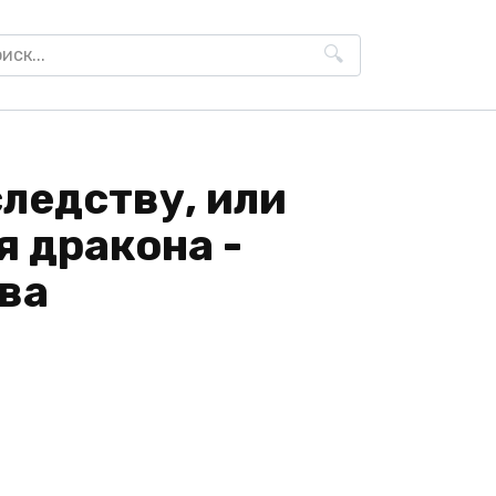
h
ледству, или
 дракона -
ва