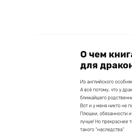
О чем кни
для драко
Из английского особняк
А всё потому, что у др
ближайшего родственни
Вот и у меня никто не п
Плюшки, обязанности и
лучше! Но прекраснее т
такого “наследства”.