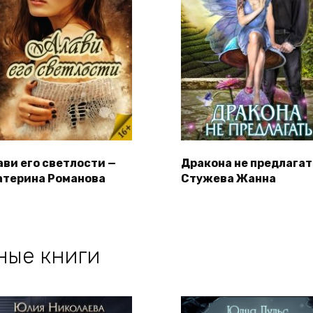
ави его светлости —
Дракона не предлагат
атерина Романова
Стужева Жанна
ные книги