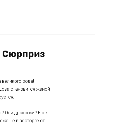
и Сюрприз
 великого рода!
вдова становится женой
уется.
о? Они драконьи? Ещё
оже не в восторге от