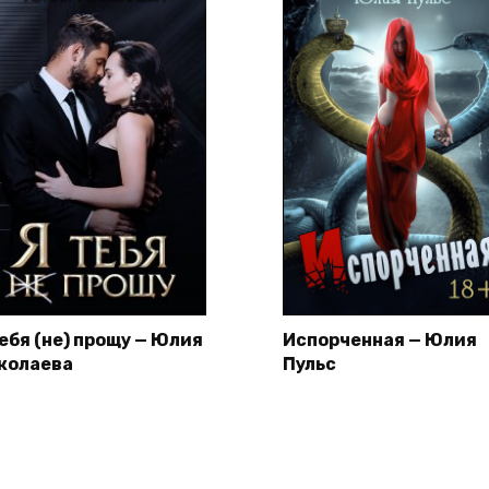
тебя (не) прощу — Юлия
Испорченная — Юлия
колаева
Пульс