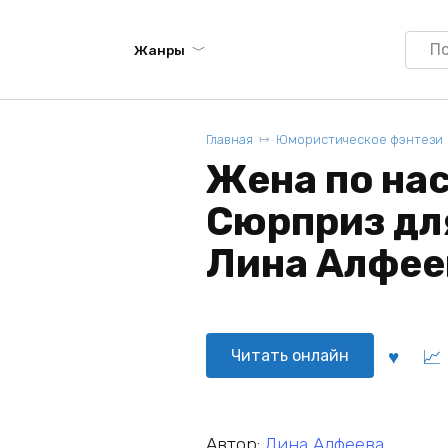
Searc
Жанры
for:
Главная
Юмористическое фэнтези
Жена по нас
Сюрприз для
Лина Алфее
Читать онлайн
Автор:
Лина Алфеева