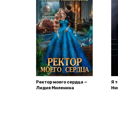
Ректор моего сердца —
Я 
Лидия Миленина
Ни