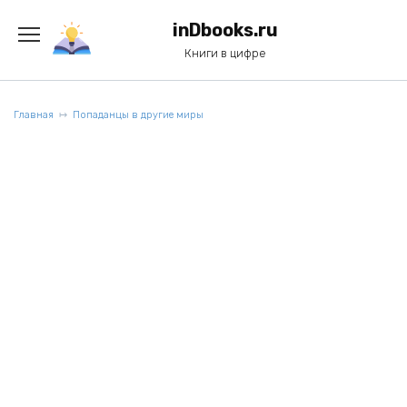
Перейти
к
inDbooks.ru
содержанию
Книги в цифре
Главная
Попаданцы в другие миры