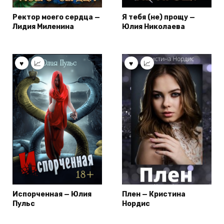
Ректор моего сердца —
Я тебя (не) прощу —
Лидия Миленина
Юлия Николаева
Испорченная — Юлия
Плен — Кристина
Пульс
Нордис