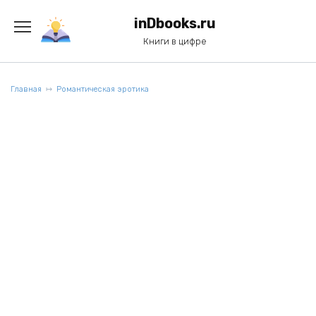
Перейти
к
inDbooks.ru
содержанию
Книги в цифре
Главная
Романтическая эротика