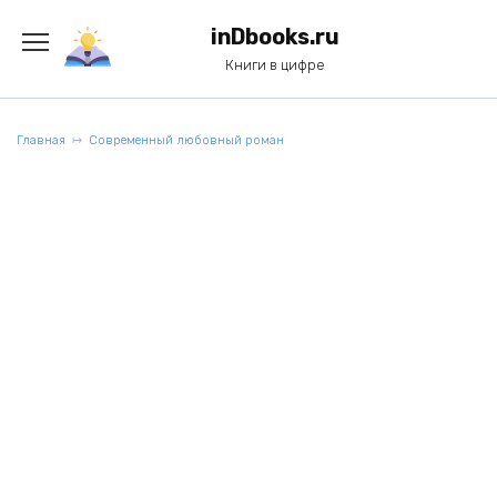
Перейти
к
inDbooks.ru
содержанию
Книги в цифре
Главная
Современный любовный роман