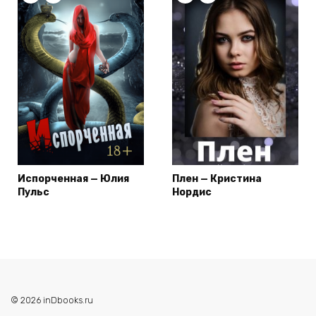
Испорченная — Юлия
Плен — Кристина
Пульс
Нордис
© 2026 inDbooks.ru