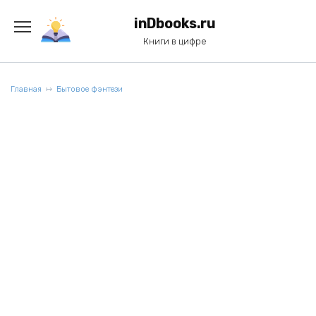
Перейти
к
inDbooks.ru
содержанию
Книги в цифре
Главная
Бытовое фэнтези