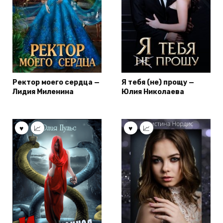
Ректор моего сердца —
Я тебя (не) прощу —
Лидия Миленина
Юлия Николаева