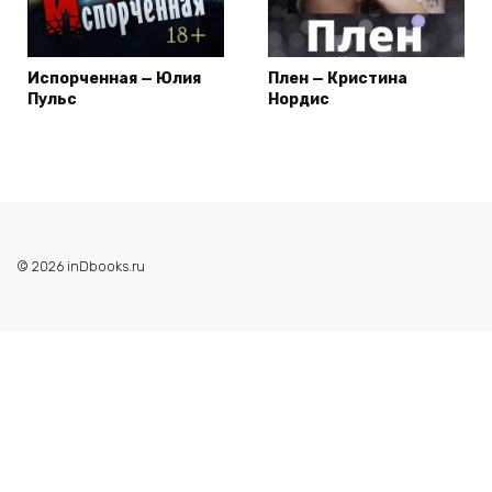
Испорченная — Юлия
Плен — Кристина
Пульс
Нордис
© 2026 inDbooks.ru