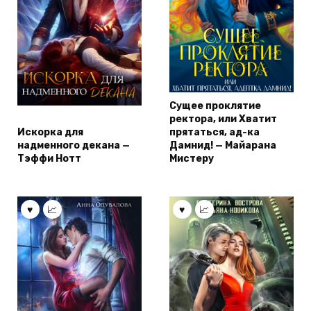
Сущее проклятие
ректора, или Хватит
Искорка для
прятаться, ад-ка
надменного декана —
Дамнид! — Майарана
Тэффи Нотт
Мистеру