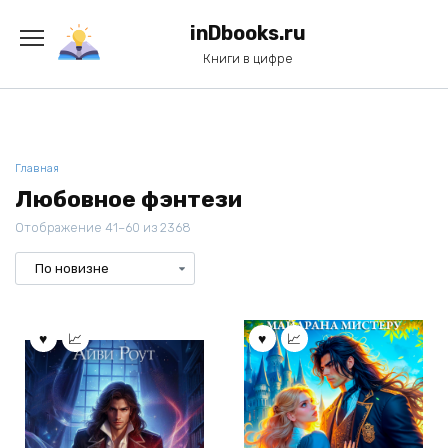
Перейти
к
inDbooks.ru
содержанию
Книги в цифре
Главная
Любовное фэнтези
Отображение 41–60 из 2368