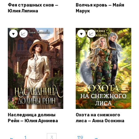
Фея страшных снов —
Волчья кровь — Майя
Юлия Ляпина
Марук
Наследница долины
Охота на снежного
Рейн — Юлия Арниева
лиса — Анна Осокина
←
1
…
3
…
119
→