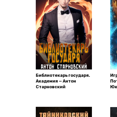
Библиотекарь государя.
Иг
Академия — Антон
По
Старновский
Юк