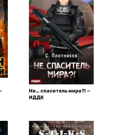
—
Не… спаситель мира?! —
ИДДК