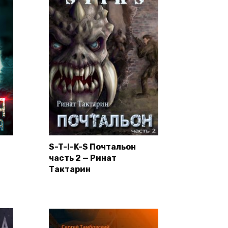
S-T-I-K-S Почтальон
часть 2 — Ринат
Тактарин