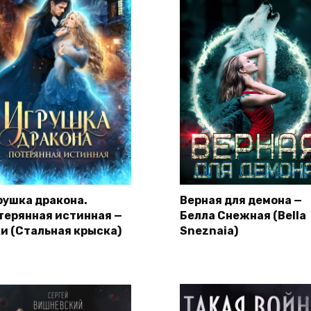
рушка дракона.
Верная для демона —
терянная истинная —
Белла Снежная (Bella
и (Стальная крыска)
Sneznaia)