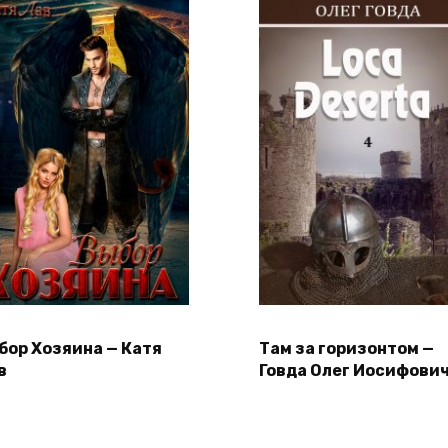
бор Хозяина — Катя
Там за горизонтом —
в
Говда Олег Иосифови