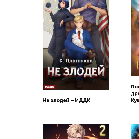
По
др
Не злодей — ИДДК
Ку