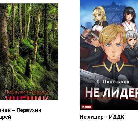
еник — Первухин
дрей
Не лидер — ИДДК