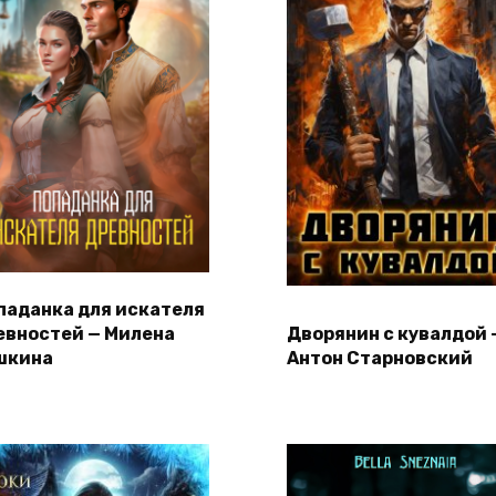
паданка для искателя
евностей — Милена
Дворянин с кувалдой 
шкина
Антон Старновский