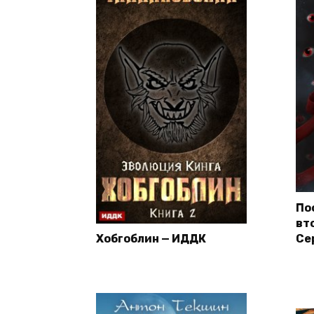
По
вт
Хобгоблин — ИДДК
Се