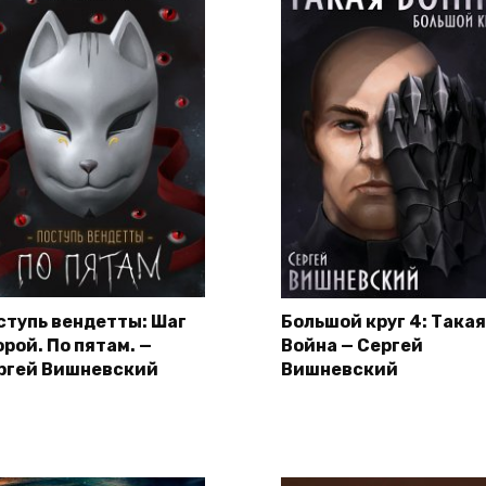
ступь вендетты: Шаг
Большой круг 4: Такая
орой. По пятам. —
Война — Сергей
ргей Вишневский
Вишневский