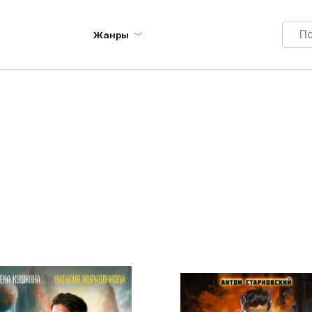
Searc
Жанры
for: