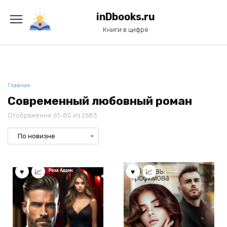
Перейти
к
inDbooks.ru
содержанию
Книги в цифре
Главная
Современный любовный роман
Отображение 61–80 из 2683