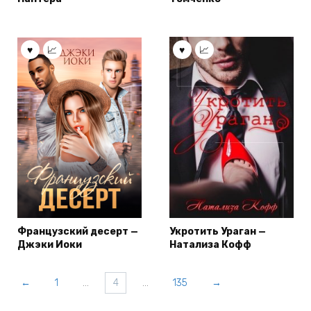
Французский десерт —
Укротить Ураган —
Джэки Иоки
Натализа Кофф
←
1
…
4
…
135
→