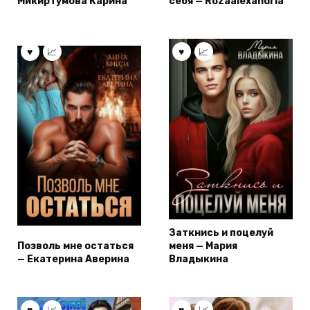
Микиртумова Карина
себя — Rozaalexandria
Заткнись и поцелуй
Позволь мне остаться
меня — Мария
— Екатерина Аверина
Владыкина