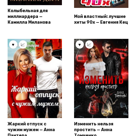
Колыбельная для
миллиардера —
Мой властный: лучшие
Камилла Миланова
хиты 90х — Евгения Кец
Жаркий отпуск с
Изменить нельзя
чужим мужем — Анна
простить — Анна
Пантера
Томченко