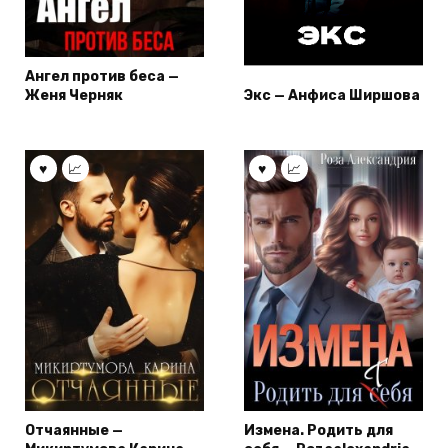
Ангел против беса —
Женя Черняк
Экс — Анфиса Ширшова
Отчаянные —
Измена. Родить для