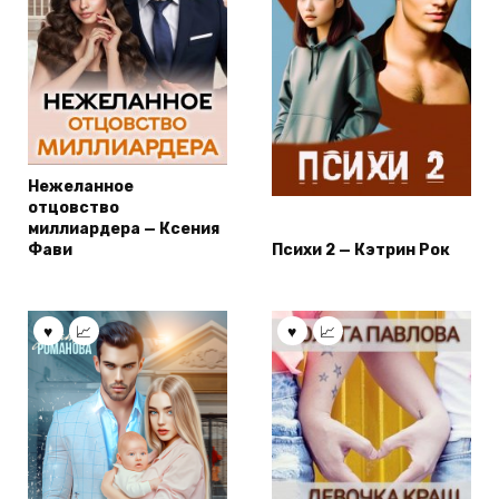
Нежеланное
отцовство
миллиардера — Ксения
Фави
Психи 2 — Кэтрин Рок