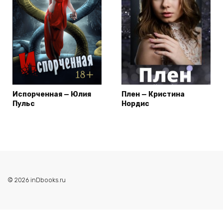
Испорченная — Юлия
Плен — Кристина
Пульс
Нордис
© 2026 inDbooks.ru