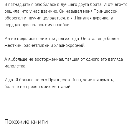
В пятнадцать я влюбилась в лучшего друга брата. И отчего-то
решила, что у нас взаимно. Он называл меня Принцессой,
оберегал и научил целоваться, а я…Наивная дурочка, в
сердцах призналась ему в любви…
Мы не виделись с ним три долгих года. Он стал еще более
жестким, расчетливый и хладнокровный.
А я…больше не восторженная, таящая от одного его взгляда
малолетка.
И да…Я больше не его Принцесса…А он, хочется думать,
больше не предел моих мечтаний.
Похожие книги