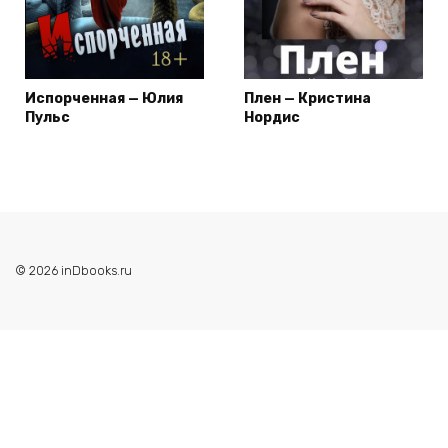
Испорченная — Юлия
Плен — Кристина
Пульс
Нордис
© 2026 inDbooks.ru