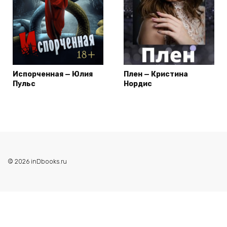
Испорченная — Юлия
Плен — Кристина
Пульс
Нордис
© 2026 inDbooks.ru