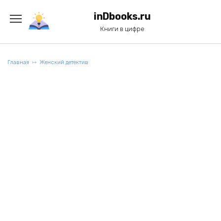
Перейти
к
inDbooks.ru
содержанию
Книги в цифре
Главная
Женский детектив