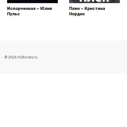
Испорченная — Юлия
Плен — Кристина
Пульс
Нордис
© 2026 inDbooks.ru