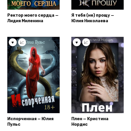
Ректор моего сердца —
Я тебя (не) прощу —
Лидия Миленина
Юлия Николаева
Испорченная — Юлия
Плен — Кристина
Пульс
Нордис