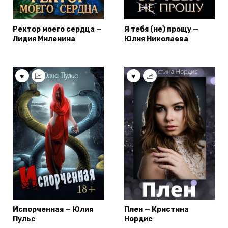
Ректор моего сердца —
Я тебя (не) прощу —
Лидия Миленина
Юлия Николаева
Испорченная — Юлия
Плен — Кристина
Пульс
Нордис