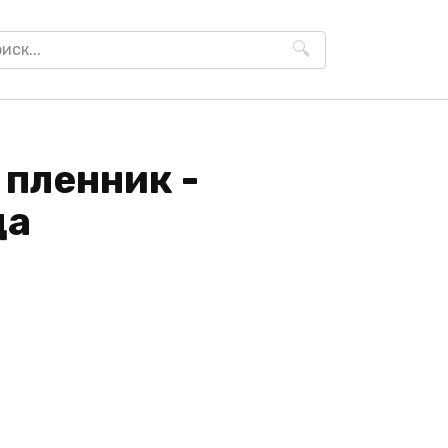
h
 пленник -
ца