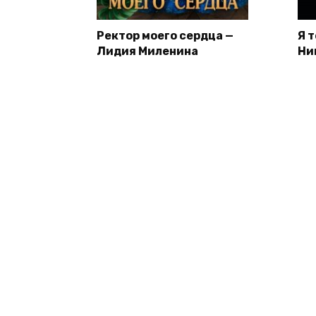
Ректор моего сердца —
Я 
Лидия Миленина
Ни