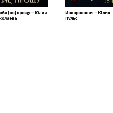
тебя (не) прощу — Юлия
Испорченная — Юлия
колаева
Пульс