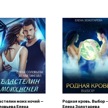
астелин моих ночей —
Родная кровь. Выбор 
ловьева Елена
Елена Золотарева