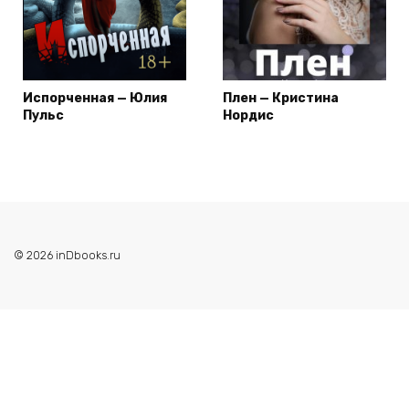
Испорченная — Юлия
Плен — Кристина
Пульс
Нордис
© 2026 inDbooks.ru