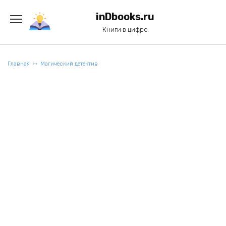
Перейти
к
inDbooks.ru
содержанию
Книги в цифре
Главная
Магический детектив