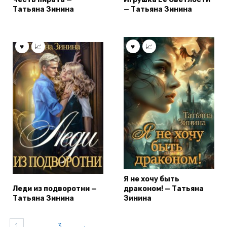
Татьяна Зинина
— Татьяна Зинина
Я не хочу быть
Леди из подворотни —
драконом! — Татьяна
Татьяна Зинина
Зинина
1
…
3
→