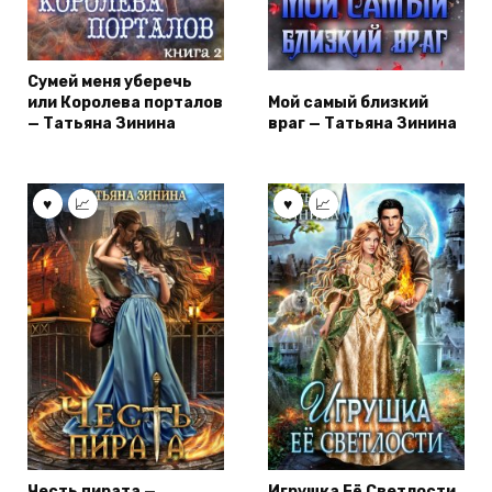
Сумей меня уберечь
или Королева порталов
Мой самый близкий
— Татьяна Зинина
враг — Татьяна Зинина
Честь пирата —
Игрушка Её Светлости