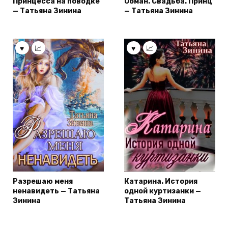
Принцесса на поводке
Обман. Свадьба. Принц
— Татьяна Зинина
— Татьяна Зинина
Разрешаю меня
Катарина. История
ненавидеть — Татьяна
одной куртизанки —
Зинина
Татьяна Зинина