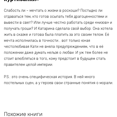
Слабость ли – мечтать о жизни в роскоши? Постыдно ли
отдаваться тем, кто готов осыпать тебя драгоценностями и
вывести в свет? Или лучше честно работать среди «низов» и
получать гроши? И Катарина сделала свой выбор. Она хотела
жить в сказке и готова была платить за это своим телом. Её
мечта исполнилась в точности… вот только юная
честолюбивая Кати не вняла предупреждениям, что в её
положении даже думать нельзя о любви. И уж тем более не
стоит влюбляться в того, кому предстоит в будущем стать
правителем целой империи.
P.S.: это очень специфическая история. В ней много
постельных сцен, а у героев свои странные понятия о морали.
Похожие книги