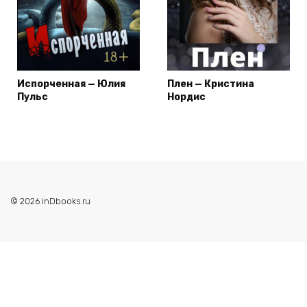
Испорченная — Юлия
Плен — Кристина
Пульс
Нордис
© 2026 inDbooks.ru