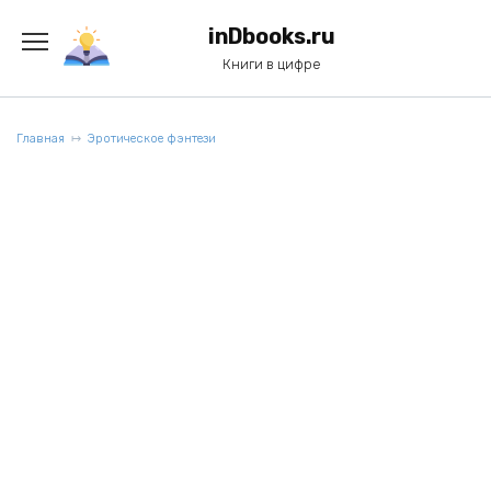
Перейти
к
inDbooks.ru
содержанию
Книги в цифре
Главная
Эротическое фэнтези