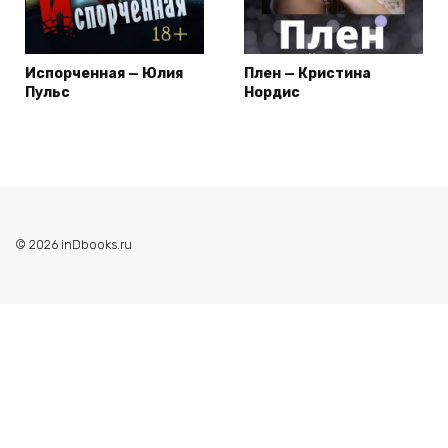
Испорченная — Юлия
Плен — Кристина
Пульс
Нордис
© 2026 inDbooks.ru