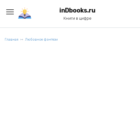
Перейти
к
inDbooks.ru
содержанию
Книги в цифре
Главная
Любовное фэнтези