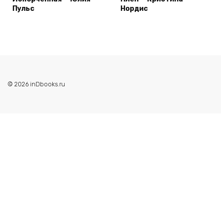
Пульс
Нордис
© 2026 inDbooks.ru