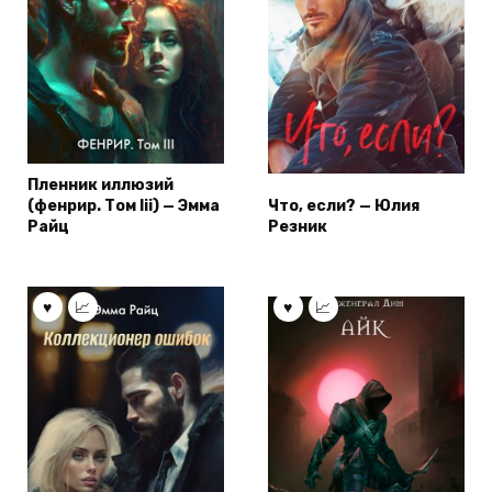
Пленник иллюзий
(фенрир. Том Iii) — Эмма
Что, если? — Юлия
Райц
Резник