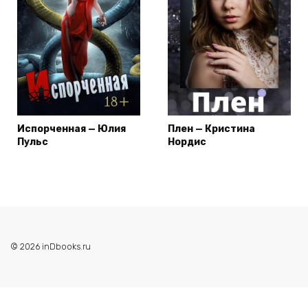
Испорченная — Юлия
Плен — Кристина
Пульс
Нордис
© 2026 inDbooks.ru